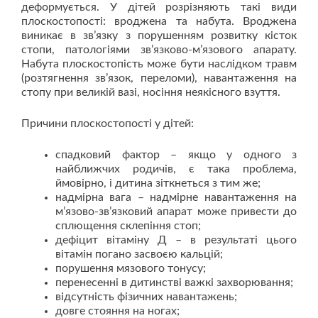
деформується. У дітей розрізняють такі види
плоскостопості: вроджена та набута. Вроджена
виникає в зв’язку з порушенням розвитку кісток
стопи, патологіями зв’язково-м’язового апарату.
Набута плоскостопість може бути наслідком травм
(розтягнення зв’язок, переломи), навантаження на
стопу при великій вазі, носіння неякісного взуття.
Причини плоскостопості у дітей:
спадковий фактор – якщо у одного з
найближчих родичів, є така проблема,
ймовірно, і дитина зіткнеться з тим же;
надмірна вага – надмірне навантаження на
м’язово-зв’язковий апарат може привести до
сплющення склепіння стоп;
дефіцит вітаміну Д – в результаті цього
вітамін погано засвоєю кальцій;
порушення мязового тонусу;
перенесенні в дитинстві важкі захворювання;
відсутність фізичних навантажень;
довге стояння на ногах;