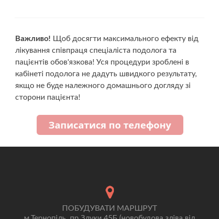
Важливо!
Щоб досягти максимального ефекту від
лікування співпраця спеціаліста подолога та
пацієнтів обов'язкова! Уся процедури зроблені в
кабінеті подолога не дадуть швидкого результату,
якщо не буде належного домашнього догляду зі
сторони пацієнта!
ПОБУДУВАТИ МАРШРУТ
м.Тернопіль, пр.Злуки 45Б (новобудова зліва від