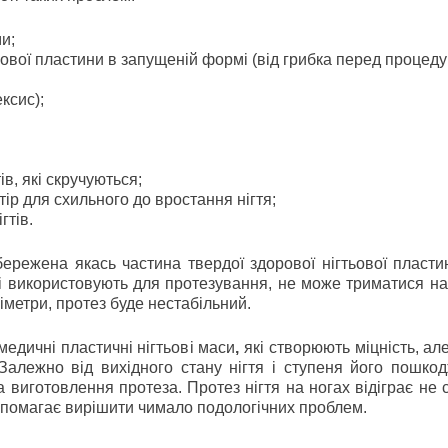
и;
ьової пластини в запущеній формі (від грибка перед процед
ксис);
ів, які скручуються;
ір для схильного до вростання нігтя;
гтів.
ережена якась частина твердої здорової нігтьової пласти
кі використовують для протезування, не може триматися на 
метри, протез буде нестабільний.
едичні пластичні нігтьові маси
,
які створюють міцність, ал
. Залежно від вихідного стану нігтя і ступеня його пошко
виготовлення протеза. Протез нігтя на ногах відіграє не с
допомагає вирішити чимало подологічних проблем.