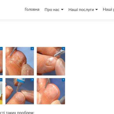
Перейти
до
Головна
Наші 
Про нас
Наші послуги
вмісту
сті таких проблем: