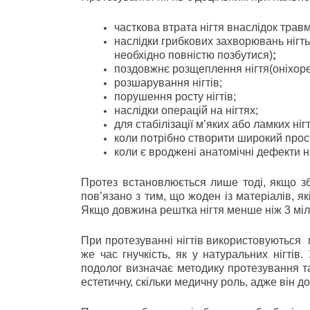
часткова втрата нігтя внаслідок травм
наслідки грибкових захворювань нігт
необхідно повністю позбутися)
;
поздовжнє розщеплення нігтя(оніхоре
розшарування нігтів;
порушення росту нігтів;
наслідки операцій на нігтях;
для стабілізації м’яких або ламких нігт
коли потрібно створити широкий прост
коли є вроджені анатомічні дефекти ні
Протез встановлюється лише тоді, якщо зб
пов’язано з тим, що жоден із матеріалів, я
Якщо довжина рештка нігтя менше ніж 3 мілі
При протезуванні нігтів використовуються м
же час гнучкість, як у натуральних нігтів
подолог визначає методику протезування та 
естетичну, скільки медичну роль, адже він 