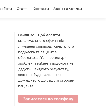
роботи
Статті
Контакти
Акція на устілки
Важливо!
Щоб досягти
максимального ефекту від
лікування співпраця спеціаліста
подолога та пацієнтів
обов'язкова! Уся процедури
зроблені в кабінеті подолога не
дадуть швидкого результату,
якщо не буде належного
домашнього догляду зі сторони
пацієнта!