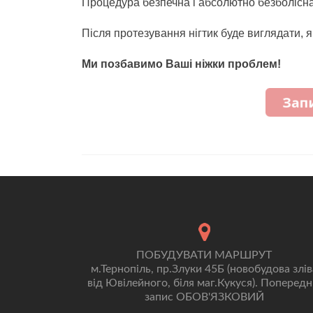
Процедура безпечна і абсолютно безболісна
Після протезування нігтик буде виглядати, 
Ми позбавимо Ваші ніжки проблем!
ПОБУДУВАТИ МАРШРУТ
м.Тернопіль, пр.Злуки 45Б (новобудова злів
від Ювілейного, біля маг.Кукуся). Попередн
запис ОБОВ'ЯЗКОВИЙ