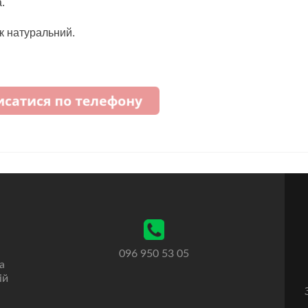
.
як натуральний.
096 950 53 05
а
ій