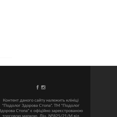
Go
Go
to
to
Facebook
Instagram
Контент даного сайту належить клініці
"Подолог Здорова Стопа". ТМ "Подолог
Здорова Стопа" є офіційно зареєстрованою
торговою маркою. Ліц. №825/21/M від