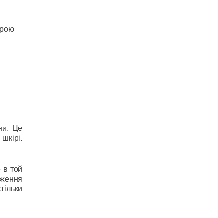
урою
ни. Це
шкірі.
е в той
дження
тільки