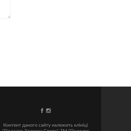
Go
Go
to
to
Facebook
Instagram
Контент даного сайту належить клініці