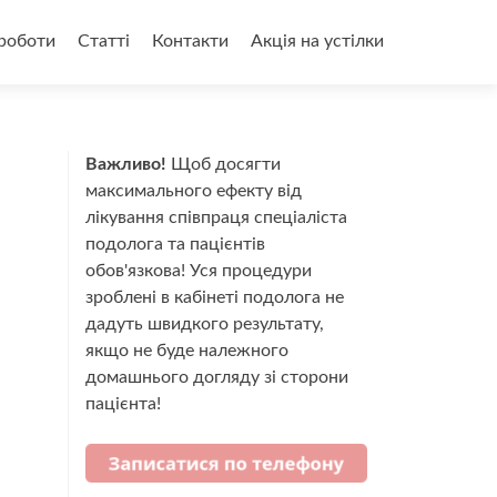
роботи
Статті
Контакти
Акція на устілки
Важливо!
Щоб досягти
максимального ефекту від
лікування співпраця спеціаліста
подолога та пацієнтів
обов'язкова! Уся процедури
зроблені в кабінеті подолога не
дадуть швидкого результату,
якщо не буде належного
домашнього догляду зі сторони
пацієнта!