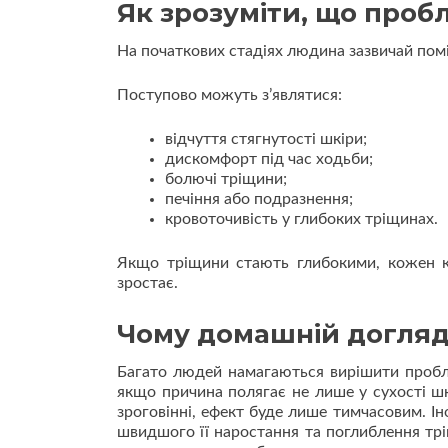
Як зрозуміти, що проб
На початкових стадіях людина зазвичай поміч
Поступово можуть з’являтися:
відчуття стягнутості шкіри;
дискомфорт під час ходьби;
болючі тріщини;
печіння або подразнення;
кровоточивість у глибоких тріщинах.
Якщо тріщини стають глибокими, кожен кр
зростає.
Чому домашній догляд
Багато людей намагаються вирішити пробл
якщо причина полягає не лише у сухості ш
зроговінні, ефект буде лише тимчасовим. І
швидшого її наростання та поглиблення тр