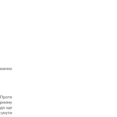
значно
 Проте
ірному
 до ще
сунути