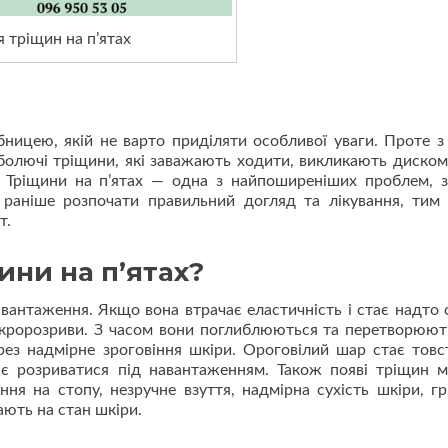
я тріщин на п’ятах
ібницею, якій не варто приділяти особливої уваги. Проте з
олючі тріщини, які заважають ходити, викликають диском
. Тріщини на п’ятах — одна з найпоширеніших проблем, 
 раніше розпочати правильний догляд та лікування, тим
т.
ини на п’ятах?
вантаження. Якщо вона втрачає еластичність і стає надто 
ікророзриви. З часом вони поглиблюються та перетворюют
ез надмірне зроговіння шкіри. Ороговілий шар стає товс
нає розриватися під навантаженням. Також появі тріщин 
ня на стопу, незручне взуття, надмірна сухість шкіри, гр
ають на стан шкіри.