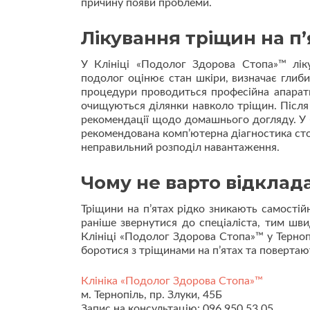
причину появи проблеми.
Лікування тріщин на п’
У Клініці «Подолог Здорова Стопа»™ лік
подолог оцінює стан шкіри, визначає глиб
процедури проводиться професійна апаратн
очищуються ділянки навколо тріщин. Після
рекомендації щодо домашнього догляду. У 
рекомендована комп’ютерна діагностика сто
неправильний розподіл навантаження.
Чому не варто відклад
Тріщини на п’ятах рідко зникають самості
раніше звернутися до спеціаліста, тим шв
Клініці «Подолог Здорова Стопа»™ у Терно
боротися з тріщинами на п’ятах та поверта
Клініка «Подолог Здорова Стопа»™
м. Тернопіль, пр. Злуки, 45Б
Запис на консультацію: 096 950 53 05