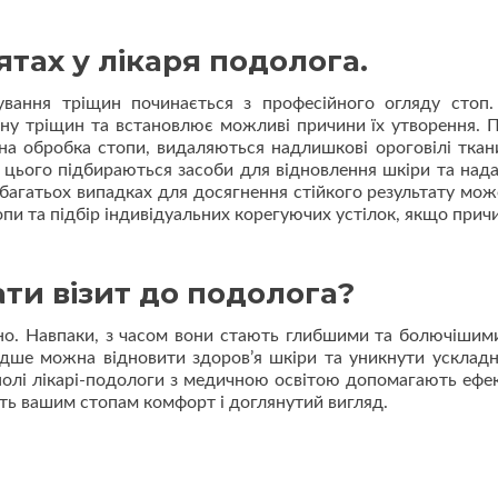
ятах у лікаря подолога.
ування тріщин починається з професійного огляду стоп.
ину тріщин та встановлює можливі причини їх утворення. П
а обробка стопи, видаляються надлишкові ороговілі ткан
 цього підбираються засоби для відновлення шкіри та над
багатьох випадках для досягнення стійкого результату мож
пи та підбір індивідуальних корегуючих устілок, якщо прич
ати візит до подолога?
йно. Навпаки, з часом вони стають глибшими та болючішим
идше можна відновити здоров’я шкіри та уникнути ускладн
полі лікарі-подологи з медичною освітою допомагають ефе
ють вашим стопам комфорт і доглянутий вигляд.