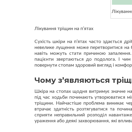
Лікуванн
Лікування тріщин на п’ятах
Сухість шкіри на п’ятах часто здається др
невелике лущення може перетворитися на б
навіть можуть стати причиною запалення
пацієнти звертаються до подолога. І чим
повернути стопам здоровий вигляд і комфор
Чому з’являються тріщ
Шкіра на стопах щодня витримує значне на
під час ходьби починають утворюватися м
тріщини. Найчастіше проблема виникає чер
втрачає здатність розтягуватися та почи
сприяти неправильний розподіл навантажен
ураження або деякі захворювання, які вплив