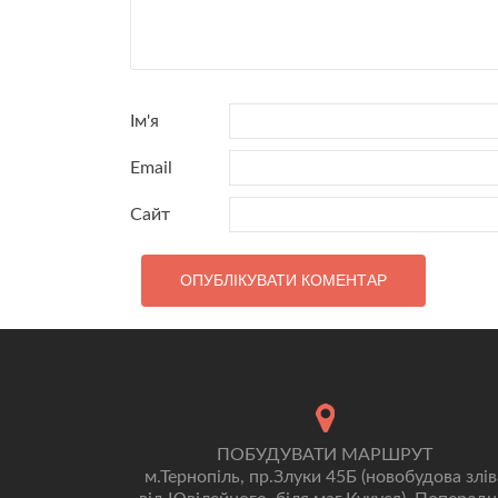
Ім'я
Email
Сайт
ПОБУДУВАТИ МАРШРУТ
м.Тернопіль, пр.Злуки 45Б (новобудова злів