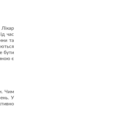
 Лікар
ід час
ини та
аються
е бути
иною є
и. Чим
ень. У
ктивно