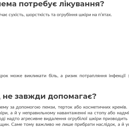
лема потребує лікування?
ає сухість, шорсткість та огрубіння шкіри на п’ятах.
ок може викликати біль, а ризик потрапляння інфекції 
 не завжди допомагає?
ему за допомогою пемзи, терток або косметичних кремів.
кіри, а й у неправильному навантаженні на стопу або надм
ноді надто агресивне видалення огрубілої шкіри призводить
іщин. Саме тому важливо не лише прибрати наслідок, а й у