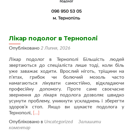
Лікар подолог в Тернополі
Опубліковано
2 Липня, 2026
Лікар подолог в Тернополі Більшість людей
звертаються до спеціаліста лише тоді, коли біль
уже заважає ходити. Врослий ніготь, тріщини на
п’ятах, грибок чи болючий мозоль часто
намагаються лікувати самостійно, відкладаючи
професійну допомогу. Проте саме своєчасне
звернення до лікаря подолога дозволяє швидко
усунути проблему, уникнути ускладнень і зберегти
здоров’я стоп. Якщо ви шукаєте подолога у
Читати
Тернополі,
[…]
більше
Опубліковано в
Uncategorized
Залишити
проЛікар
коментар
подолог