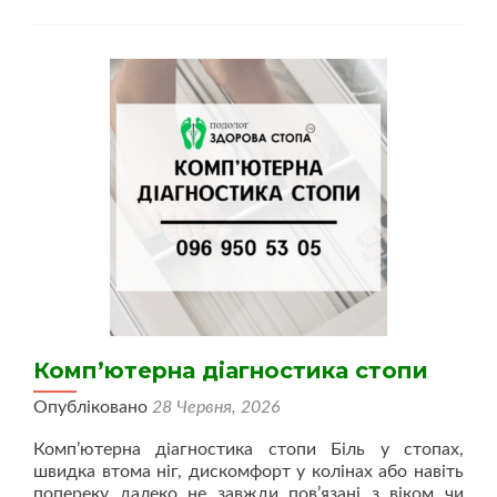
в
Тернополі
Комп’ютерна діагностика стопи
Опубліковано
28 Червня, 2026
Комп’ютерна діагностика стопи Біль у стопах,
швидка втома ніг, дискомфорт у колінах або навіть
попереку далеко не завжди пов’язані з віком чи