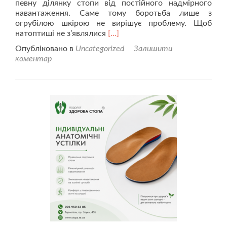
певну ділянку стопи від постійного надмірного
навантаження. Саме тому боротьба лише з
огрубілою шкірою не вирішує проблему. Щоб
Читати
натоптиші не з’являлися
[…]
більше
Опубліковано в
Uncategorized
Залишити
проЧому
коментар
з’являються
натоптиші?