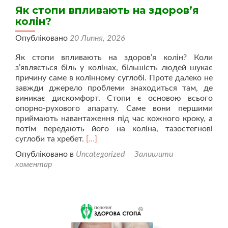
Як стопи впливають на здоров’я
колін?
Опубліковано
20 Липня, 2026
Як стопи впливають на здоров’я колін? Коли
з’являється біль у колінах, більшість людей шукає
причину саме в колінному суглобі. Проте далеко не
завжди джерело проблеми знаходиться там, де
виникає дискомфорт. Стопи є основою всього
опорно-рухового апарату. Саме вони першими
приймають навантаження під час кожного кроку, а
потім передають його на коліна, тазостегнові
Читати
суглоби та хребет.
[…]
більше
Опубліковано в
Uncategorized
Залишити
проЯк
коментар
стопи
впливають
на
здоров’я
колін?