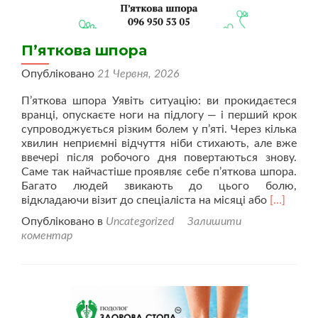
П’яткова шпора
Опубліковано
21 Червня, 2026
П’яткова шпора Уявіть ситуацію: ви прокидаєтеся
вранці, опускаєте ноги на підлогу — і перший крок
супроводжується різким болем у п’яті. Через кілька
хвилин неприємні відчуття ніби стихають, але вже
ввечері після робочого дня повертаються знову.
Саме так найчастіше проявляє себе п’яткова шпора.
Багато людей звикають до цього болю,
Читати
відкладаючи візит до спеціаліста на місяці або
[…]
більше
Опубліковано в
Uncategorized
Залишити
проП’ятк
коментар
шпора