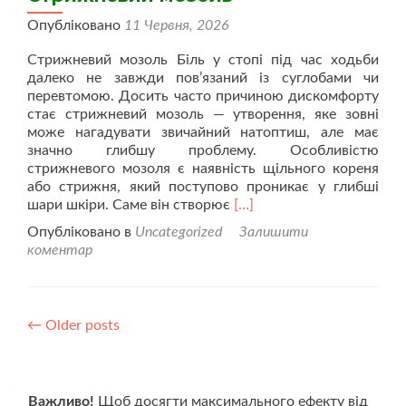
Опубліковано
11 Червня, 2026
Стрижневий мозоль Біль у стопі під час ходьби
далеко не завжди пов’язаний із суглобами чи
перевтомою. Досить часто причиною дискомфорту
стає стрижневий мозоль — утворення, яке зовні
може нагадувати звичайний натоптиш, але має
значно глибшу проблему. Особливістю
стрижневого мозоля є наявність щільного кореня
або стрижня, який поступово проникає у глибші
Читати
шари шкіри. Саме він створює
[…]
більше
Опубліковано в
Uncategorized
Залишити
проСтрижневий
коментар
мозоль
Posts
←
Older posts
navigation
Важливо!
Щоб досягти максимального ефекту від