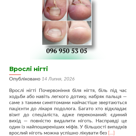
Врослі нігті
Опубліковано
14 Липня, 2026
Врослі нігті Почервоніння біля нігтя, біль під час
ходьби або навіть легкого дотику, набряк пальця —
саме з такими симптомами найчастіше звертаються
пацієнти до лікаря подолога. Багато хто відкладає
візит до спеціаліста, адже переконаний: єдиний
вихід — повністю видалити ніготь. Насправді це
один із найпоширеніших міфів. У більшості випадків
Читати
врослий ніготь можна успішно лікувати без
[…]