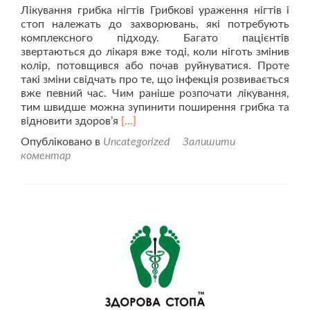
Лікування грибка нігтів Грибкові ураження нігтів і
стоп належать до захворювань, які потребують
комплексного підходу. Багато пацієнтів
звертаються до лікаря вже тоді, коли ніготь змінив
колір, потовщився або почав руйнуватися. Проте
такі зміни свідчать про те, що інфекція розвивається
вже певний час. Чим раніше розпочати лікування,
тим швидше можна зупинити поширення грибка та
Читати
відновити здоров’я
[…]
більше
Опубліковано в
Uncategorized
Залишити
проЛікування
коментар
грибка
нігтів