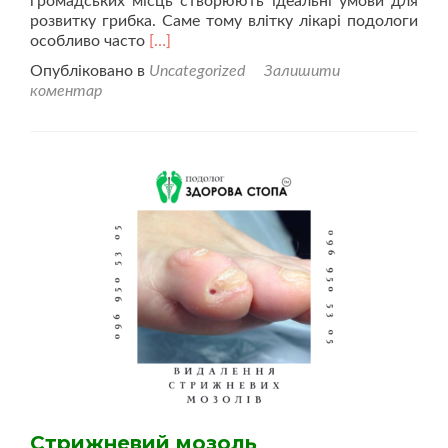
громадських місць створюють ідеальні умови для
розвитку грибка. Саме тому влітку лікарі подологи
Читати
особливо часто
[…]
більше
Опубліковано в
Uncategorized
Залишити
проЯк
коментар
захистити
свої
ноги
в
теплий
сезон
Стрижневий мозоль