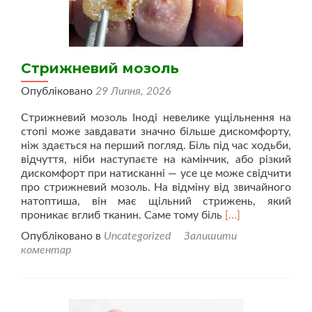
Стрижневий мозоль
Опубліковано
29 Липня, 2026
Стрижневий мозоль Іноді невелике ущільнення на
стопі може завдавати значно більше дискомфорту,
ніж здається на перший погляд. Біль під час ходьби,
відчуття, ніби наступаєте на камінчик, або різкий
дискомфорт при натисканні — усе це може свідчити
про стрижневий мозоль. На відміну від звичайного
натоптиша, він має щільний стрижень, який
Читати
проникає вглиб тканин. Саме тому біль
[…]
більше
Опубліковано в
Uncategorized
Залишити
проСтрижневий
коментар
мозоль