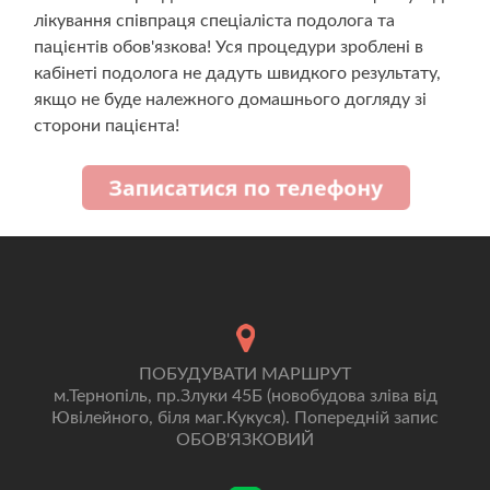
лікування співпраця спеціаліста подолога та
пацієнтів обов'язкова! Уся процедури зроблені в
кабінеті подолога не дадуть швидкого результату,
якщо не буде належного домашнього догляду зі
сторони пацієнта!
ПОБУДУВАТИ МАРШРУТ
м.Тернопіль, пр.Злуки 45Б (новобудова зліва від
Ювілейного, біля маг.Кукуся). Попередній запис
ОБОВ'ЯЗКОВИЙ