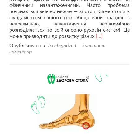
фізичними навантаженнями. Часто проблема
починається значно нижче — зі стоп. Саме стопи є
фундаментом нашого тіла. Якщо вони працюють
неправильно, навантаження нерівномірно
розподіляється по всій опорно-руховій системі. Це
Читати
може призводити до розвитку різних
[…]
більше
Опубліковано в
Uncategorized
Залишити
проКомп’ютерна
коментар
діагностика
стопи