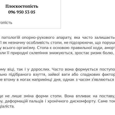
опість
патологій опорно-рухового апарату, яка часто залишаєть
ї як незначну особливість стопи, не підозрюючи, що поруше
 всього організму. Стопа є основою правильної ходи, аморт
оли її природні склепіння знижуються, зростає ризик болю,
му віці, так і у дорослих. Часто вона формується поступо
но підібраного взуття, зайвої ваги або спадкових фактор
втому в ногах наприкінці дня, однак з часом з’являються 
е не лише зміна форми стопи. Вона впливає на поставу,
зу, деформацій пальців і хронічного дискомфорту. Саме то
іаліста.