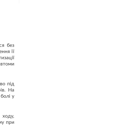
ся без
ння її
изації
 втоми
во під
ів. На
болі у
 ходу,
му при