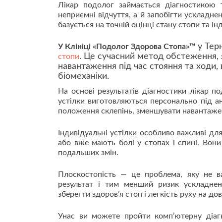
Лікар подолог займається діагностикою
неприємні відчуття, а й запобігти ускладне
базується на точній оцінці стану стопи та ін
у Тер
У Клініці «Подолог Здорова Стопа»™
. Це сучасний метод обстеження, 
стопи
навантаження під час стояння та ходи,
біомеханіки.
На основі результатів діагностики лікар п
устілки виготовляються персонально під а
положення склепінь, зменшувати навантажен
Індивідуальні устілки особливо важливі дл
або вже мають болі у стопах і спині. Во
подальших змін.
Плоскостопість — це проблема, яку не в
результат і тим менший ризик ускладнен
зберегти здоров’я стоп і легкість руху на дов
Унас ви можете пройти комп’ютерну діагн