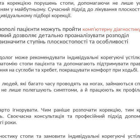
 та корекцією порушень стопи, допомагаючи не лише у
нням у майбутньому. Сучасний підхід до лікування плоскост
дивідуальному підборі корекції.
нополі пацієнти можуть пройти
комп’ютерну діагностик
який дозволяє детально проаналізувати розподіл
 визначити ступінь плоскостопості та особливості
одолог може рекомендувати індивідуальні корегуючі устілки
натомію стопи пацієнта та допомагають підтримувати пра
ня на суглоби та хребет, покращувати комфорт при ходьбі.
я людей, які багато часу проводять на ногах, займаються с
ни не лише полегшують симптоми, а й працюють як профіл
арто ігнорувати. Чим раніше розпочати корекцію, тим 
ь. Своєчасна консультація та професійний підхід допо
гі роки.
остику стопи та замовити індивідуальні корегуючі устіл