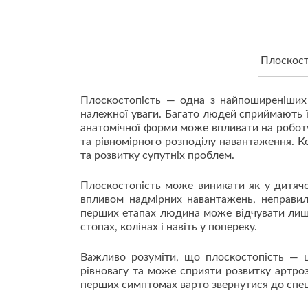
Плоскост
Плоскостопість — одна з найпоширеніших 
належної уваги. Багато людей сприймають ї
анатомічної форми може впливати на роботу
та рівномірного розподілу навантаження. К
та розвитку супутніх проблем.
Плоскостопість може виникати як у дитячо
впливом надмірних навантажень, неправиль
перших етапах людина може відчувати лише 
стопах, колінах і навіть у попереку.
Важливо розуміти, що плоскостопість — ц
рівновагу та може сприяти розвитку артро
перших симптомах варто звернутися до спец