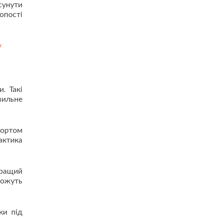
сунути
опості
у
. Такі
вильне
портом
актика
кращий
можуть
ки під