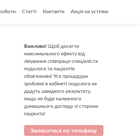
роботи
Статті
Контакти
Акція на устілки
Важливо!
Щоб досягти
максимального ефекту від
лікування співпраця спеціаліста
подолога та пацієнтів
обов'язкова! Уся процедури
зроблені в кабінеті подолога не
дадуть швидкого результату,
якщо не буде належного
домашнього догляду зі сторони
пацієнта!