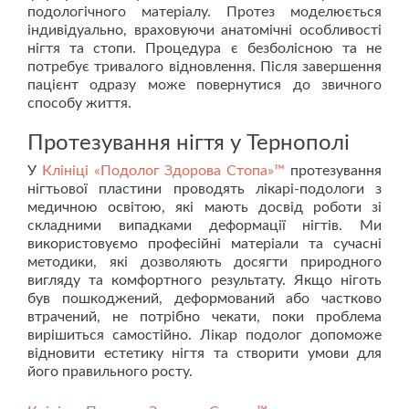
подологічного матеріалу. Протез моделюється
індивідуально, враховуючи анатомічні особливості
нігтя та стопи. Процедура є безболісною та не
потребує тривалого відновлення. Після завершення
пацієнт одразу може повернутися до звичного
способу життя.
Протезування нігтя у Тернополі
У
Клініці «Подолог Здорова Стопа»™
протезування
нігтьової пластини проводять лікарі-подологи з
медичною освітою, які мають досвід роботи зі
складними випадками деформації нігтів. Ми
використовуємо професійні матеріали та сучасні
методики, які дозволяють досягти природного
вигляду та комфортного результату. Якщо ніготь
був пошкоджений, деформований або частково
втрачений, не потрібно чекати, поки проблема
вирішиться самостійно. Лікар подолог допоможе
відновити естетику нігтя та створити умови для
його правильного росту.