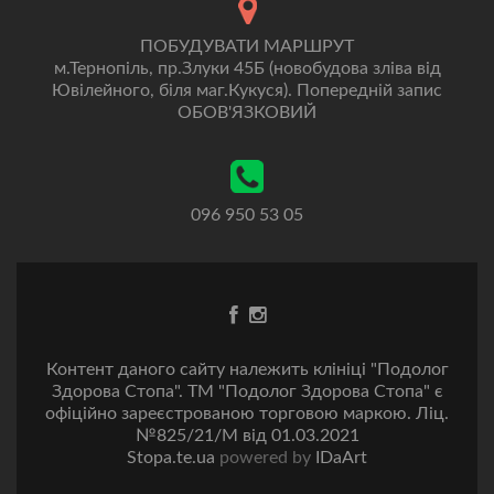
ПОБУДУВАТИ МАРШРУТ
м.Тернопіль, пр.Злуки 45Б (новобудова зліва від
Ювілейного, біля маг.Кукуся). Попередній запис
ОБОВ'ЯЗКОВИЙ
096 950 53 05
Go
Go
to
to
Facebook
Instagram
Контент даного сайту належить клініці "Подолог
Здорова Стопа". ТМ "Подолог Здорова Стопа" є
офіційно зареєстрованою торговою маркою. Ліц.
№825/21/M від 01.03.2021
Stopa.te.ua
powered by
IDaArt