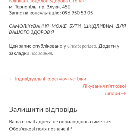
Клініка «Подолог Здорова Стопа»™
м. Тернопіль, пр. Злуки, 45Б
Запис на консультацію: 096 950 53 05
САМОЛІКУВАННЯ МОЖЕ БУТИ ШКІДЛИВИМ
ДЛЯ
ВАШОГО ЗДОРОВ’Я
Цей запис опубліковано у
Uncategorized
. Додати у
закладки
посилання
.
Навігація
←
Індивідуальні корегуючі устілки
Лікування п’яткової
по
шпори
→
запису
Залишити відповідь
Ваша e-mail адреса не оприлюднюватиметься.
Обов’язкові поля позначені
*