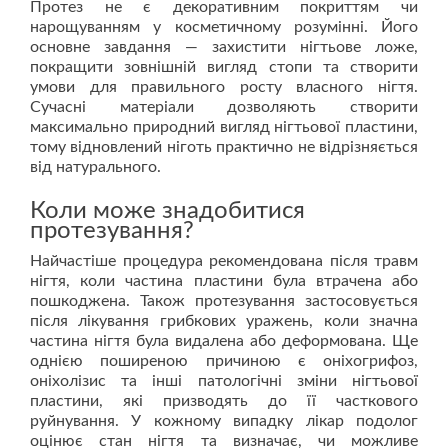
Протез не є декоративним покриттям чи
нарощуванням у косметичному розумінні. Його
основне завдання — захистити нігтьове ложе,
покращити зовнішній вигляд стопи та створити
умови для правильного росту власного нігтя.
Сучасні матеріали дозволяють створити
максимально природний вигляд нігтьової пластини,
тому відновлений ніготь практично не відрізняється
від натурального.
Коли може знадобитися
протезування?
Найчастіше процедура рекомендована після травм
нігтя, коли частина пластини була втрачена або
пошкоджена. Також протезування застосовується
після лікування грибкових уражень, коли значна
частина нігтя була видалена або деформована. Ще
однією поширеною причиною є оніхогрифоз,
оніхолізис та інші патологічні зміни нігтьової
пластини, які призводять до її часткового
руйнування. У кожному випадку лікар подолог
оцінює стан нігтя та визначає, чи можливе