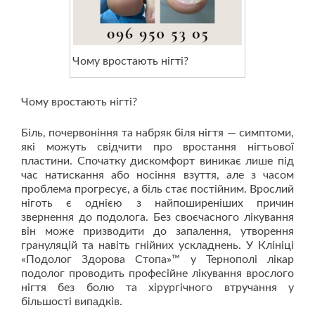
Чому вростають нігті?
Чому вростають нігті?
Біль, почервоніння та набряк біля нігтя — симптоми,
які можуть свідчити про вростання нігтьової
пластини. Спочатку дискомфорт виникає лише під
час натискання або носіння взуття, але з часом
проблема прогресує, а біль стає постійним. Врослий
ніготь є однією з найпоширеніших причин
звернення до подолога. Без своєчасного лікування
він може призводити до запалення, утворення
грануляцій та навіть гнійних ускладнень. У Клініці
«Подолог Здорова Стопа»™ у Тернополі лікар
подолог проводить професійне лікування врослого
нігтя без болю та хірургічного втручання у
більшості випадків.