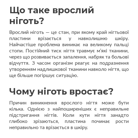
Що таке врослий
ніготь?
Врослий ніготь — це стан, при якому край нігтьової
пластини врізається у навколишню шкіру.
Найчастіше проблема виникає на великому пальці
стопи. Постійний тиск нігтя травмує м’які тканини,
через що розвивається запалення, набряк та больові
відчуття. З часом організм реагує на подразнення
утворенням надлишкової тканини навколо нігтя, що
ще більше погіршує ситуацію.
Чому ніготь вростає?
Причин виникнення врослого нігтя може бути
кілька. Однією з найпоширеніших є неправильне
підстригання нігтів. Коли кути нігтя занадто
глибоко зрізаються, пластина починає рости
неправильно та врізається в шкіру.