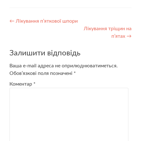
Навігація
←
Лікування п’яткової шпори
Лікування тріщин на
по
п’ятах
→
запису
Залишити відповідь
Ваша e-mail адреса не оприлюднюватиметься.
Обов’язкові поля позначені
*
Коментар
*