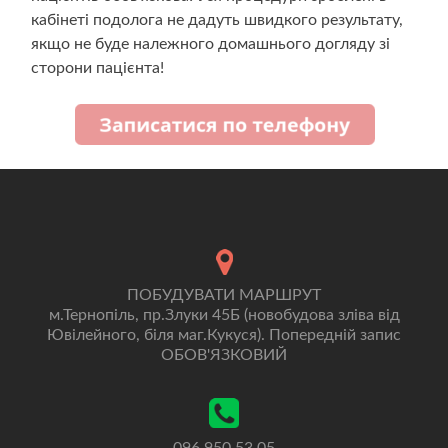
кабінеті подолога не дадуть швидкого результату,
якщо не буде належного домашнього догляду зі
сторони пацієнта!
ПОБУДУВАТИ МАРШРУТ
м.Тернопіль, пр.Злуки 45Б (новобудова зліва від
Ювілейного, біля маг.Кукуся). Попередній запис
ОБОВ'ЯЗКОВИЙ