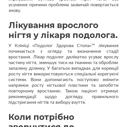
усунення причини проблема зазвичай повертається
знову.
Лікування врослого
нігтя у лікаря подолога.
У Клініці «Подолог Здорова Стопа»™ лікування
починається з огляду та визначення стадії
вростання. Лікар подолог делікатно усуває врослу
частину нігтя, зменшує тиск на тканини та обробляє
запалену ділянку. У багатьох випадках для корекції
росту нігтя використовуються спеціальні корегуючі
системи. Вони допомагають поступово змінити
напрямок росту нігтьової пластини та запобігти
повторному вростанню. Також пацієнт отримує
рекомендації щодо догляду, правильного
підстригання нігтів та вибору взуття.
Коли потрібно
звернутися до