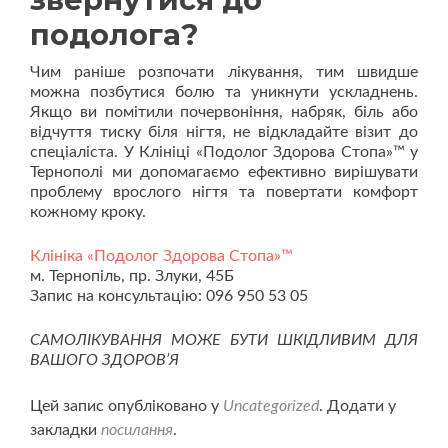
подолога?
Чим раніше розпочати лікування, тим швидше
можна позбутися болю та уникнути ускладнень.
Якщо ви помітили почервоніння, набряк, біль або
відчуття тиску біля нігтя, не відкладайте візит до
спеціаліста. У Клініці «Подолог Здорова Стопа»™ у
Тернополі ми допомагаємо ефективно вирішувати
проблему врослого нігтя та повертати комфорт
кожному кроку.
Клініка «Подолог Здорова Стопа»™
м. Тернопіль, пр. Злуки, 45Б
Запис на консультацію: 096 950 53 05
САМОЛІКУВАННЯ МОЖЕ БУТИ ШКІДЛИВИМ
ДЛЯ
ВАШОГО ЗДОРОВ’Я
Цей запис опубліковано у
Uncategorized
. Додати у
закладки
посилання
.